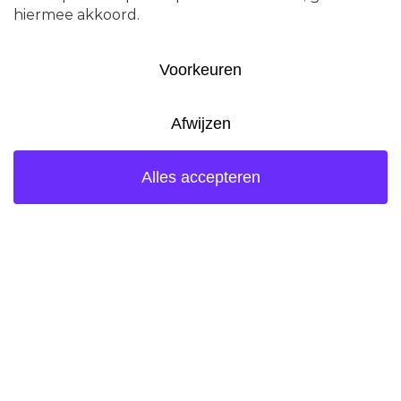
Op de locatie van Ketjen kregen leden
niet alleen een kijkje achter de
schermen, maar ook inzicht in de
complexe opgave om wonen, werken
en industrie duurzaam met elkaar te
verbinden.
Na een welkom door het management
van Ketjen werden de aanwezigen
meegenomen in de lange geschiedenis
van Ketjen. Vanuit Amsterdam
ontwikkelt en produceert Ketjen sinds
1865 katalysatoren die een essentiële
rol spelen in raffinageprocessen en de
productie van schonere brandstoffen.
Meer dan de helft van de wereldwijde