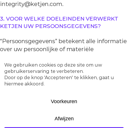
integrity@ketjen.com.
3. VOOR WELKE DOELEINDEN VERWERKT
KETJEN UW PERSOONSGEGEVENS?
“Persoonsgegevens” betekent alle informatie
over uw persoonlijke of materiële
omstandigheden die gebruikt kan worden
om u of andere personen te identificeren. Op
deze Website verwerken wij
Persoonsgegevens voor de volgende
doeleinden:
PERSOONLIJKE GEGEVENS DIE WE
VERWERKEN WANNEER U OP ONZE
WEBSITE SURFT