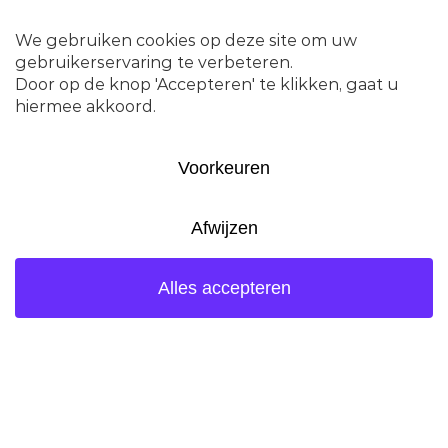
voortvloeiende uit deze BBT
documenten worden periodiek
geïmplementeerd in de vergunningen.
De vergunningen blijven dus geldig,
maar worden regelmatig
geactualiseerd.
Wijzigingen van de vergunning
Ketjen verzoekt de vergunning
verlenende instanties meerde keren
per jaar om een wijziging van de
vergunning. Een dergelijk verzoek kan
voortvloeien uit gewenste wijzigingen
van het proces of in de in het proces te
gebruiken grondstoffen en
hulpstoffen. Zo blijft Ketjen up to date