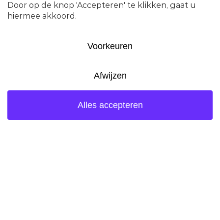
Chauffeurs dienen zich te melden bij
de beveiliging om van de beveiliging
toestemming te verkrijgen om het
terrein op te rijden. In de vergunning is
ondermeer geregeld welke
vrachtwagens met gevaarlijke stoffen
mogen worden toegelaten tot het
terrein. De wachttijd hiervoor is –
afhankelijk van de drukte aan de balie –
beperkt, 10-15 min.. Gedurende deze
tijd maakt de vrachtwagen gebruik van
de opstelstrook naast de rijbaan.