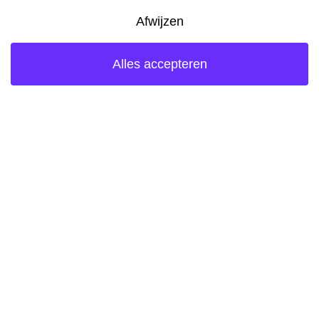
Ketjen heeft tijdens diverse
bijeenkomsten met omwonenden
vragen gekregen over de
overeenkomst die de volledige
ontwikkeling van het Hamerkwartier
mogelijk maakt. Op verzoek van Ketjen
is de overeenkomst nu door de
gemeente vrijgegeven.
Download hier
de overeenkomst